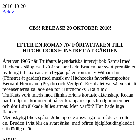
2010-10-20
Arkiv
OBS! RELEASE 20 OKTOBER 2010!
EFTER EN ROMAN AV FÖRFATTAREN TILL
HITCHCOCKS FÖNSTRET ÅT GÅRDEN
Året var 1966 när Truffauts legendariska intervjubok Samtal med
Hitchcock släpptes. Två år senare hade Bruden bar svart premiär, en
hyllning till häxmästaren byggd på en roman av William Irish
(Fönstret åt gården) med musik av Hitchcocks favoritkompositör
Bernard Herrmann (Psycho och Vertigo). Resultatet var så lyckat att
recensenterna kallade den för ?Hitchcocks 51:a film?.
Truffauts verk inleds med filmhistoriens kortaste äktenskap. Redan
när brudparet kommer ut på kyrktrappan skjuts brudgummen ned
och dör i sin älskade Julies armar. Men varför? Han hade inga
fiender.
Med iskylig blick spårar Julie upp de ansvariga för dådet, en efter
en. Bruden i vitt blir en svart änka, med offren hjälplöst dinglande i
sitt dödliga nät.
Saxat: