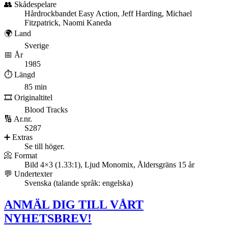
👥 Skådespelare
Hårdrockbandet Easy Action, Jeff Harding, Michael
Fitzpatrick, Naomi Kaneda
🌍 Land
Sverige
📅 År
1985
⏱️ Längd
85 min
🎞️ Originaltitel
Blood Tracks
🔢 Ar.nr.
S287
➕ Extras
Se till höger.
📀 Format
Bild 4×3 (1.33:1), Ljud Monomix, Åldersgräns 15 år
💬 Undertexter
Svenska (talande språk: engelska)
ANMÄL DIG TILL VÅRT
NYHETSBREV!