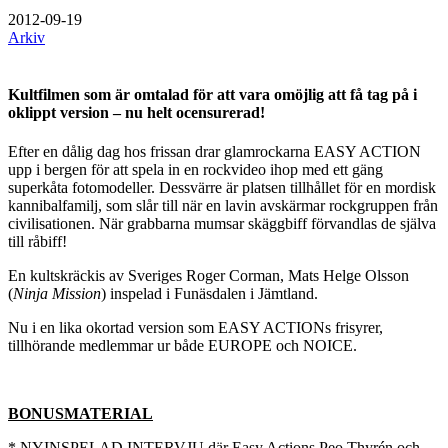
2012-09-19
Arkiv
Kultfilmen som är omtalad för att vara omöjlig att få tag på i
oklippt version – nu helt ocensurerad!
Efter en dålig dag hos frissan drar glamrockarna EASY ACTION
upp i bergen för att spela in en rockvideo ihop med ett gäng
superkåta fotomodeller. Dessvärre är platsen tillhållet för en mordisk
kannibalfamilj, som slår till när en lavin avskärmar rockgruppen från
civilisationen. När grabbarna mumsar skäggbiff förvandlas de själva
till råbiff!
En kultskräckis av Sveriges Roger Corman, Mats Helge Olsson
(
Ninja Mission
) inspelad i Funäsdalen i Jämtland.
Nu i en lika okortad version som EASY ACTIONs frisyrer,
tillhörande medlemmar ur både EUROPE och NOICE.
BONUSMATERIAL
* NYINSPELAD INTERVJU där Easy Actions Peo Thyrén och