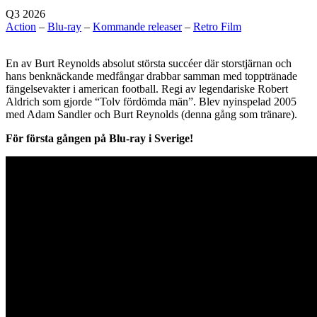
Q3 2026
Action
–
Blu-ray
–
Kommande releaser
–
Retro Film
En av Burt Reynolds absolut största succéer där storstjärnan och
hans benknäckande medfångar drabbar samman med topptränade
fängelsevakter i american football. Regi av legendariske Robert
Aldrich som gjorde “Tolv fördömda män”. Blev nyinspelad 2005
med Adam Sandler och Burt Reynolds (denna gång som tränare).
För första gången på Blu-ray i Sverige!