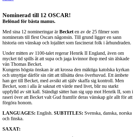
Nominerad till 12 OSCAR!
Belönad för bästa manus.
Med sina 12 nomineringar är
Becket
en av de 25 filmer som
nominerats till flest Oscars någonsin. Till grund ligger en sann
historia om vänskap och lojalitet som fascinerat folk i århundraden.
Under mitten av 1100-talet regerar Henrik II England, även om
mycket tid spills åt att supa och jaga kvinnor ihop med sin älskade
vän Thomas Becket.
Kungens högsta önskan är att krossa den mäktiga katolska kyrkan
och utnyttjar därför sin rätt att tillsätta dess överhuvud. Ett ämbete
han ger till Becket, med avsikt att själv skaffa sig kontroll. Men
Becket, som i alla år saknat ett värde med livet, blir nu starkt
uppfylld av sitt kall. Ständigt sätter han sig upp mot Henrik II, som i
raseri över att Becket valt Gud framför deras vänskap gör allt för att
förgöra honom.
LANGUAGES:
English.
SUBTITLES:
Svenska, danska, norska
och finska.
SAXAT: