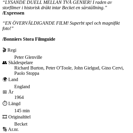
“LYSANDE DUELL MELLAN TVÅ GENIER! I raden av
storfilmer i historisk dräkt intar Becket en särställning.”
/Expressen
“EN ÖVERVÄLDIGANDE FILM! Superbt spel och magnifikt
foto!”
/Bonniers Stora Filmguide
🎬 Regi
Peter Glenville
👥 Skådespelare
Richard Burton, Peter O'Toole, John Gielgud, Gino Cervi,
Paolo Stoppa
🌍 Land
England
📅 År
1964
⏱️ Längd
145 min
🎞️ Originaltitel
Becket
🔢 Ar.nr.