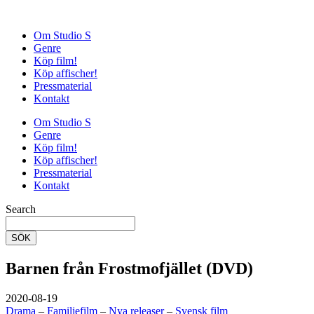
Om Studio S
Genre
Köp film!
Köp affischer!
Pressmaterial
Kontakt
Om Studio S
Genre
Köp film!
Köp affischer!
Pressmaterial
Kontakt
Search
SÖK
Barnen från Frostmofjället (DVD)
2020-08-19
Drama
–
Familjefilm
–
Nya releaser
–
Svensk film