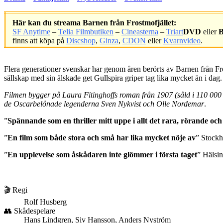
Här kan du streama Barnen från Frostmofjället:
SF Anytime
–
Telia Filmbutiken
–
Cineasterna
–
Triart
DVD
eller
B
finns att köpa på
Discshop
,
Ginza
,
CDON
eller
Kvarnvideo
.
.
Flera generationer svenskar har genom åren berörts av Barnen från Fr
sällskap med sin älskade get Gullspira griper tag lika mycket än i dag.
Filmen bygger på Laura Fitinghoffs roman från 1907 (såld i 110 000 
de Oscarbelönade legenderna Sven Nykvist och Olle Nordemar
.
”
Spännande som en thriller mitt uppe i allt det rara, rörande och
”
En film som både stora och små har lika mycket nöje av
” Stock
”
En upplevelse som åskådaren inte glömmer i första taget
” Hälsi
🎬 Regi
Rolf Husberg
👥 Skådespelare
Hans Lindgren, Siv Hansson, Anders Nyström