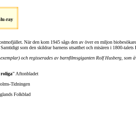
lu-ray
ostmofjället. När den kom 1945 sågs den av över en miljon biobesökare!
 Samtidigt som den skildrar barnens utsatthet och misären i 1800-talets F
exemplar) och regisserades av barnfilmsgiganten Rolf Husberg, som äv
 roliga
” Aftonbladet
holms-Tidningen
nglands Folkblad