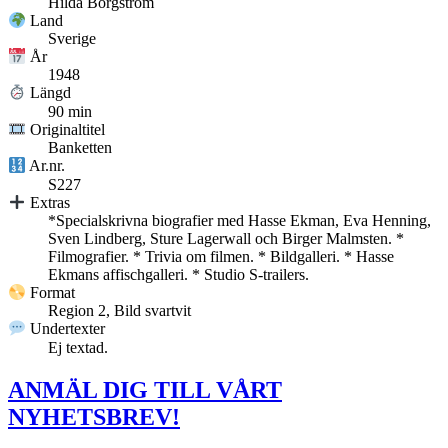
Hilda Borgström
Land
Sverige
År
1948
Längd
90 min
Originaltitel
Banketten
Ar.nr.
S227
Extras
*Specialskrivna biografier med Hasse Ekman, Eva Henning,
Sven Lindberg, Sture Lagerwall och Birger Malmsten. *
Filmografier. * Trivia om filmen. * Bildgalleri. * Hasse
Ekmans affischgalleri. * Studio S-trailers.
Format
Region 2, Bild svartvit
Undertexter
Ej textad.
ANMÄL DIG TILL VÅRT
NYHETSBREV!