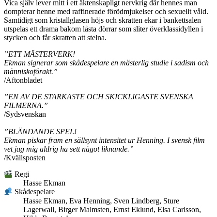
Vica själv lever mitt i ett äktenskapligt nervkrig där hennes man
dompterar henne med raffinerade förödmjukelser och sexuellt våld.
Samtidigt som kristallglasen höjs och skratten ekar i bankettsalen
utspelas ett drama bakom låsta dörrar som sliter överklassidyllen i
stycken och får skratten att stelna.
”ETT MÄSTERVERK!
Ekman signerar som skådespelare en mästerlig studie i sadism och
människoförakt.”
/Aftonbladet
”EN AV DE STARKASTE OCH SKICKLIGASTE SVENSKA
FILMERNA.”
/Sydsvenskan
”BLÄNDANDE SPEL!
Ekman piskar fram en sällsynt intensitet ur Henning. I svensk film
vet jag mig aldrig ha sett något liknande.”
/Kvällsposten
Regi
Hasse Ekman
Skådespelare
Hasse Ekman, Eva Henning, Sven Lindberg, Sture
Lagerwall, Birger Malmsten, Ernst Eklund, Elsa Carlsson,