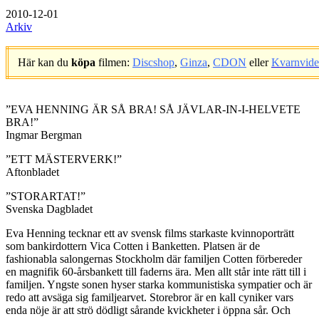
2010-12-01
Arkiv
Här kan du
köpa
filmen:
Discshop
,
Ginza
,
CDON
eller
Kvarnvid
.
”EVA HENNING ÄR SÅ BRA! SÅ JÄVLAR-IN-I-HELVETE
BRA!”
Ingmar Bergman
”ETT MÄSTERVERK!”
Aftonbladet
”STORARTAT!”
Svenska Dagbladet
Eva Henning tecknar ett av svensk films starkaste kvinnoporträtt
som bankirdottern Vica Cotten i Banketten. Platsen är de
fashionabla salongernas Stockholm där familjen Cotten förbereder
en magnifik 60-årsbankett till faderns ära. Men allt står inte rätt till i
familjen. Yngste sonen hyser starka kommunistiska sympatier och är
redo att avsäga sig familjearvet. Storebror är en kall cyniker vars
enda nöje är att strö dödligt sårande kvickheter i öppna sår. Och