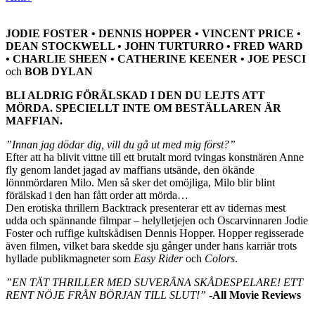
JODIE FOSTER • DENNIS HOPPER • VINCENT PRICE •
DEAN STOCKWELL • JOHN TURTURRO • FRED WARD
• CHARLIE SHEEN • CATHERINE KEENER • JOE PESCI
och
BOB DYLAN
BLI ALDRIG FÖRÄLSKAD I DEN DU LEJTS ATT
MÖRDA. SPECIELLT INTE OM BESTÄLLAREN ÄR
MAFFIAN.
”Innan jag dödar dig, vill du gå ut med mig först?”
Efter att ha blivit vittne till ett brutalt mord tvingas konstnären Anne
fly genom landet jagad av maffians utsände, den ökände
lönnmördaren Milo. Men så sker det omöjliga, Milo blir blint
förälskad i den han fått order att mörda…
Den erotiska thrillern Backtrack presenterar ett av tidernas mest
udda och spännande filmpar – helylletjejen och Oscarvinnaren Jodie
Foster och ruffige kultskådisen Dennis Hopper. Hopper regisserade
även filmen, vilket bara skedde sju gånger under hans karriär trots
hyllade publikmagneter som
Easy Rider
och
Colors
.
”EN TÄT THRILLER MED SUVERÄNA SKÅDESPELARE! ETT
RENT NÖJE FRÅN BÖRJAN TILL SLUT!”
-All Movie Reviews