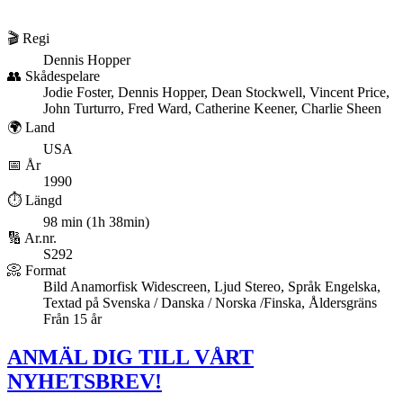
🎬 Regi
Dennis Hopper
👥 Skådespelare
Jodie Foster, Dennis Hopper, Dean Stockwell, Vincent Price,
John Turturro, Fred Ward, Catherine Keener, Charlie Sheen
🌍 Land
USA
📅 År
1990
⏱️ Längd
98 min (1h 38min)
🔢 Ar.nr.
S292
📀 Format
Bild Anamorfisk Widescreen, Ljud Stereo, Språk Engelska,
Textad på Svenska / Danska / Norska /Finska, Åldersgräns
Från 15 år
ANMÄL DIG TILL VÅRT
NYHETSBREV!