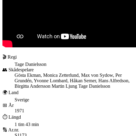
🎬 Regi
Tage Danielsson
👥 Skådespelare
Gösta Ekman, Monica Zetterlund, Max von Sydow, Per
Grundén, Yvonne Lombard, Håkan Serner, Hans Alfredson,
Birgitta Andersson Martin Ljung Tage Danielsson
🌍 Land
Sverige
📅 År
1971
⏱️ Längd
1 tim 43 min
🔢 Ar.nr.
S1173