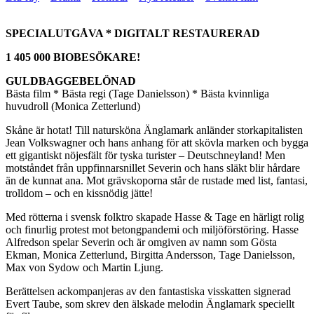
SPECIALUTGÅVA * DIGITALT RESTAURERAD
1 405 000 BIOBESÖKARE!
GULDBAGGEBELÖNAD
Bästa film * Bästa regi (Tage Danielsson) * Bästa kvinnliga
huvudroll (Monica Zetterlund)
Skåne är hotat! Till natursköna Änglamark anländer storkapitalisten
Jean Volkswagner och hans anhang för att skövla marken och bygga
ett gigantiskt nöjesfält för tyska turister – Deutschneyland! Men
motståndet från uppfinnarsnillet Severin och hans släkt blir hårdare
än de kunnat ana. Mot grävskoporna står de rustade med list, fantasi,
trolldom – och en kissnödig jätte!
Med rötterna i svensk folktro skapade Hasse & Tage en härligt rolig
och finurlig protest mot betongpandemi och miljöförstöring. Hasse
Alfredson spelar Severin och är omgiven av namn som Gösta
Ekman, Monica Zetterlund, Birgitta Andersson, Tage Danielsson,
Max von Sydow och Martin Ljung.
Berättelsen ackompanjeras av den fantastiska visskatten signerad
Evert Taube, som skrev den älskade melodin Änglamark speciellt