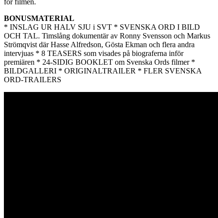
för filmen.
BONUSMATERIAL
* INSLAG UR HALV SJU i SVT * SVENSKA ORD I BILD
OCH TAL. Timslång dokumentär av Ronny Svensson och Markus
Strömqvist där Hasse Alfredson, Gösta Ekman och flera andra
intervjuas * 8 TEASERS som visades på biograferna inför
premiären * 24-SIDIG BOOKLET om Svenska Ords filmer *
BILDGALLERI * ORIGINALTRAILER * FLER SVENSKA
ORD-TRAILERS