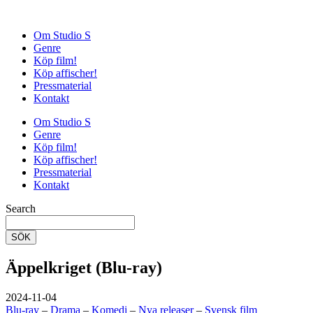
Om Studio S
Genre
Köp film!
Köp affischer!
Pressmaterial
Kontakt
Om Studio S
Genre
Köp film!
Köp affischer!
Pressmaterial
Kontakt
Search
SÖK
Äppelkriget (Blu-ray)
2024-11-04
Blu-ray
–
Drama
–
Komedi
–
Nya releaser
–
Svensk film