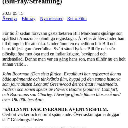
(Blu-ray/Streaming)
2023-05-15
Äventyr
–
Blu-ray
–
Nya releaser
–
Retro Film
För tio år sedan försvann gästarbetaren Bill Markhams sjuårige son
spårlöst i Amazonas oändliga regnskogar. År efter år återvänder han
till djungeln för att söka. Under ännu en expedition blir Bill och
hans följeslagare överfallna. Svårt sårad lyckas Bill fly och står
plötsligt öga mot öga med en indiankrigare, beväpnad och
stridsmålad. Denne man var en gång hans son, men tillhör nu en helt
annan värld…
John Boorman (Den sista färden, Excalibur) har regisserat denna
både spännande och tänkvärda film, byggd på den sanna historia
som journalisten Leonard Greenwood återberättat i massmedia.
Fadern och sonen spelas av Powers Boothe (Southern Comfort)
och Boormans son Charley. I Sverige gjorde filmen biosuccé med
över 180 000 besökare.
”SÄLLSYNT FASCINERANDE ÄVENTYRSFILM.
Oerhört vacker och enormt spännande. Överraskningarna duggar
tätt” Göteborgs-Posten