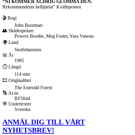
”NI KOMMER ALDRIG GLÖMMA DEN.
Rekommenderas helhjärtat” Kvällsposten
🎬 Regi
John Boorman
👥 Skådespelare
Powers Boothe, Meg Foster, Yara Vaneau
🌍 Land
Storbritannien
📅 År
1985
⏱️ Längd
114 min
🎞️ Originaltitel
The Emerald Forest
🔢 Ar.nr.
RF5044
💬 Undertexter
Svenska
ANMÄL DIG TILL VÅRT
NYHETSBREV!