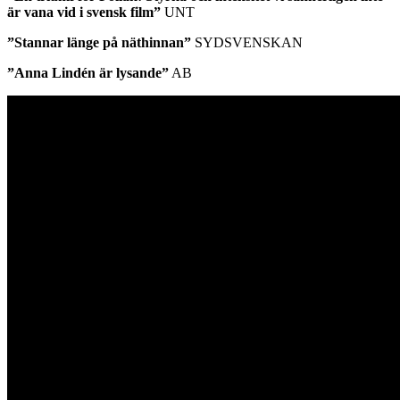
är vana vid i svensk film”
UNT
”Stannar länge på näthinnan”
SYDSVENSKAN
”Anna Lindén är lysande”
AB