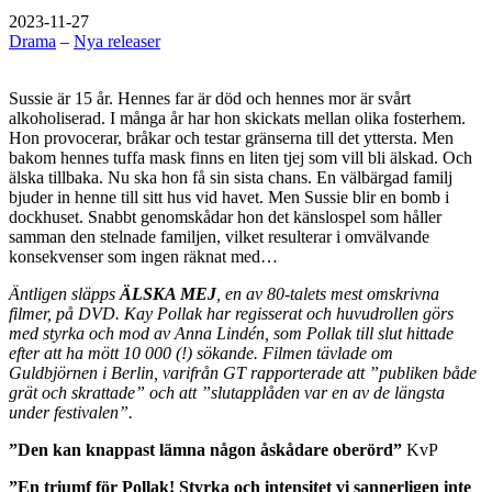
2023-11-27
Drama
–
Nya releaser
Sussie är 15 år. Hennes far är död och hennes mor är svårt
alkoholiserad. I många år har hon skickats mellan olika fosterhem.
Hon provocerar, bråkar och testar gränserna till det yttersta. Men
bakom hennes tuffa mask finns en liten tjej som vill bli älskad. Och
älska tillbaka. Nu ska hon få sin sista chans. En välbärgad familj
bjuder in henne till sitt hus vid havet. Men Sussie blir en bomb i
dockhuset. Snabbt genomskådar hon det känslospel som håller
samman den stelnade familjen, vilket resulterar i omvälvande
konsekvenser som ingen räknat med…
Äntligen släpps
ÄLSKA MEJ
, en av 80-talets mest omskrivna
filmer, på DVD. Kay Pollak har regisserat och huvudrollen görs
med styrka och mod av Anna Lindén, som Pollak till slut hittade
efter att ha mött 10 000 (!) sökande. Filmen tävlade om
Guldbjörnen i Berlin, varifrån GT rapporterade att ”publiken både
grät och skrattade” och att ”slutapplåden var en av de längsta
under festivalen”.
”Den kan knappast lämna någon åskådare oberörd”
KvP
”En triumf för Pollak! Styrka och intensitet vi sannerligen inte