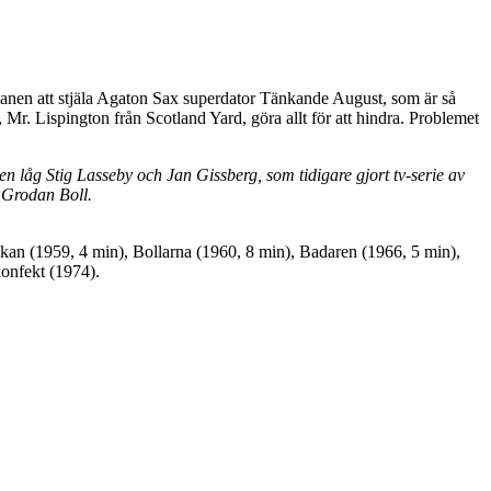
anen att stjäla Agaton Sax superdator Tänkande August, som är så
 Mr. Lispington från Scotland Yard, göra allt för att hindra. Problemet
n låg Stig Lasseby och Jan Gissberg, som tidigare gjort tv-serie av
 Grodan Boll.
kan (1959, 4 min), Bollarna (1960, 8 min), Badaren (1966, 5 min),
konfekt (1974).