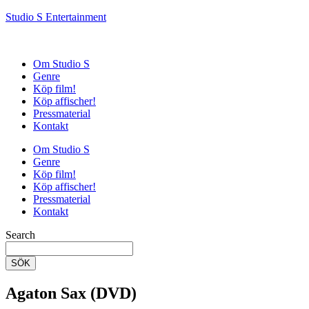
Studio S Entertainment
Om Studio S
Genre
Köp film!
Köp affischer!
Pressmaterial
Kontakt
Om Studio S
Genre
Köp film!
Köp affischer!
Pressmaterial
Kontakt
Search
SÖK
Agaton Sax (DVD)