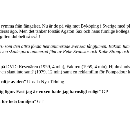
 rymma från fängelset. Nu är de på väg mot Byköping i Sverige med pl
i deras ägo. Men det tänker förstås Agaton Sax och hans fumlige kollega,
giften dubbelt så svår!
76 som den allra första helt animerade svenska långfilmen. Bakom filme
en skulle göra animerad film av Pelle Svanslös och Kalle Stropp och
 ut på DVD: Resenären (1959, 4 min), Fakiren (1959, 4 min), Hjulmännis
är en slant inte sant? (1979, 12 min) samt en reklamfilm för Pompadour 
öje av den
” Upsala Nya Tidning
. Fast jag är vuxen hade jag barnsligt roligt
” GP
ör hela familjen
” GT