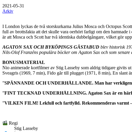
2021-05-31
Arkiv
I London lyckas de två storskurkarna Julius Mosca och Octopus Scott
full av brottsfakta att det skulle vara oerhört farligt om den hamnade 
är att Mosca och Scott har två identiska dubbelgångare, vilket gör upp
AGATON SAX OCH BYKÖPINGS GÄSTABUD
blev historisk 19
Nils-Olof Franzéns populära böcker om Agaton Sax och som senare äv
BONUSMATERIAL
Nio animerade kortfilmer av Stig Lasseby som aldrig tidigare givits
Sveagris (1969, 7 min), Fido går till plugget (1971, 8 min), En slant 
”
SPÄNNANDE OCH UNDERHÅLLANDE. Man har verkligen n
”
FINT TECKNAD UNDERHÅLLNING. Agaton Sax är en härlig figur
”
VILKEN FILM! Lekfull och fartfylld. Rekommenderas varmt – f
Regi
Stig Lasseby