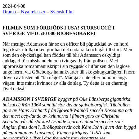
2024-04-08
Drama
–
Nya releaser
–
Svensk film
FILMEN SOM FÖRBJÖDS I USA! STORSUCCÉ I
SVERIGE MED 530 000 BIOBESÖKARE!
När menige Adamsson får se en officer bli påpucklad av en hord
fega kräk i folkparken gör han det enda rätta och går till strid. Men
som den olycksfågel han föddes till blir Adamsson oskyldigt
anklagad för misshandeln och tvingas fly från polisen. Med
upproriska romanmanuskript i sin ryggsäck luffar sen den laglöse
unge herrn via Göteborgs hamnkvarter till skogshuggarlägren i norr,
driven av lusten att ”bli något”. Många är ute efter honom längs
vägen, inte minst kvinnor av alla de slag. Ty detta är en charmig
jävel också!
ADAMSSON I SVERIGE
bygger på Olle Länsbergs gigantiska
boksuccé från 1964 som till stor del är självbiografisk. Titelrollen
görs av Hans Ernback från Sjöwall/Wahlöö-succén Roseanna och
den mest betydande av kvinnorna i filmen görs av Christina
Schollin, vår då starkast lysande stjärna i dundersuccéer som
Änglar, finns dom?, Bröllopsbesvär och Käre John (även den byggd
på en roman av Länsberg). Filmen förbjöds i USA som
pornografisk, vilket i dag framstår som skrattretande.