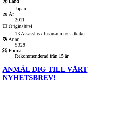
🌍 Land
Japan
📅 År
2011
🎞️ Originaltitel
13 Assassins / Jusan-nin no skikaku
🔢 Ar.nr.
S328
📀 Format
Rekommenderad från 15 år
ANMÄL DIG TILL VÅRT
NYHETSBREV!