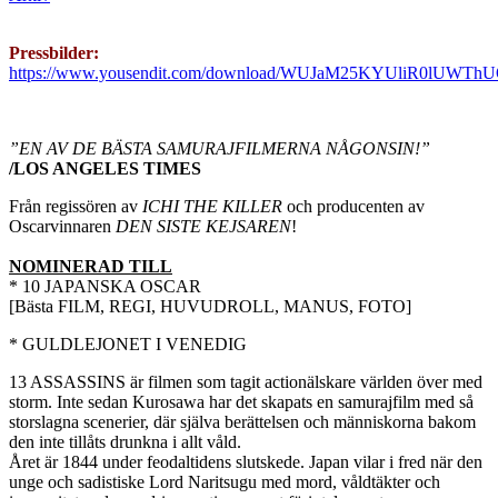
Pressbilder:
https://www.yousendit.com/download/WUJaM25KYUliR0lUWTh
”EN AV DE BÄSTA SAMURAJFILMERNA NÅGONSIN!”
/LOS ANGELES TIMES
Från regissören av
ICHI THE KILLER
och producenten av
Oscarvinnaren
DEN SISTE KEJSAREN
!
NOMINERAD TILL
* 10 JAPANSKA OSCAR
[Bästa FILM, REGI, HUVUDROLL, MANUS, FOTO]
* GULDLEJONET I VENEDIG
13 ASSASSINS är filmen som tagit actionälskare världen över med
storm. Inte sedan Kurosawa har det skapats en samurajfilm med så
storslagna scenerier, där själva berättelsen och människorna bakom
den inte tillåts drunkna i allt våld.
Året är 1844 under feodaltidens slutskede. Japan vilar i fred när den
unge och sadistiske Lord Naritsugu med mord, våldtäkter och