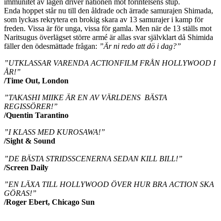
immunitet av lagen driver nationen mot förintelsens stup.
Enda hoppet står nu till den åldrade och ärrade samurajen Shimada,
som lyckas rekrytera en brokig skara av 13 samurajer i kamp för
freden. Vissa är för unga, vissa för gamla. Men när de 13 ställs mot
Naritsugus överlägset större armé är allas svar självklart då Shimida
fäller den ödesmättade frågan:
”Är ni redo att dö i dag?”
”UTKLASSAR VARENDA ACTIONFILM FRÅN HOLLYWOOD I
ÅR!”
/Time Out, London
”TAKASHI MIIKE ÄR EN AV VÄRLDENS BÄSTA
REGISSÖRER!”
/Quentin Tarantino
”I KLASS MED KUROSAWA!”
/Sight & Sound
”DE BÄSTA STRIDSSCENERNA SEDAN KILL BILL!”
/Screen Daily
”EN LÄXA TILL HOLLYWOOD ÖVER HUR BRA ACTION SKA
GÖRAS!”
/Roger Ebert, Chicago Sun