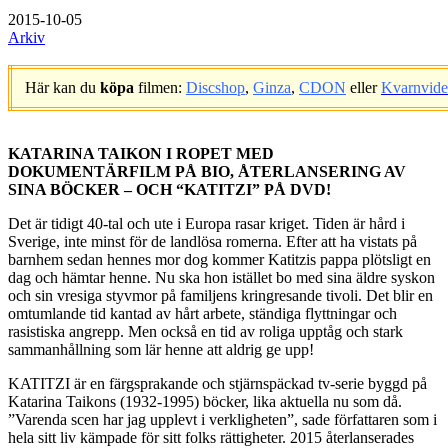
2015-10-05
Arkiv
Här kan du
köpa
filmen:
Discshop
,
Ginza
,
CDON
eller
Kvarnvid
.
KATARINA TAIKON I ROPET MED
DOKUMENTÄRFILM PÅ BIO, ÅTERLANSERING AV
SINA BÖCKER – OCH “KATITZI” PÅ DVD!
Det är tidigt 40-tal och ute i Europa rasar kriget. Tiden är hård i
Sverige, inte minst för de landlösa romerna. Efter att ha vistats på
barnhem sedan hennes mor dog kommer Katitzis pappa plötsligt en
dag och hämtar henne. Nu ska hon istället bo med sina äldre syskon
och sin vresiga styvmor på familjens kringresande tivoli. Det blir en
omtumlande tid kantad av hårt arbete, ständiga flyttningar och
rasistiska angrepp. Men också en tid av roliga upptåg och stark
sammanhållning som lär henne att aldrig ge upp!
KATITZI är en färgsprakande och stjärnspäckad tv-serie byggd på
Katarina Taikons (1932-1995) böcker, lika aktuella nu som då.
”Varenda scen har jag upplevt i verkligheten”, sade författaren som i
hela sitt liv kämpade för sitt folks rättigheter. 2015 återlanserades