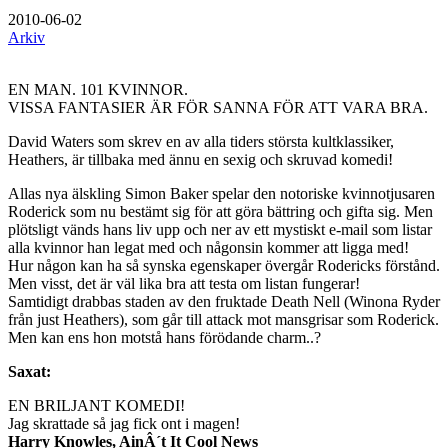
2010-06-02
Arkiv
EN MAN. 101 KVINNOR.
VISSA FANTASIER ÄR FÖR SANNA FÖR ATT VARA BRA.
David Waters som skrev en av alla tiders största kultklassiker,
Heathers, är tillbaka med ännu en sexig och skruvad komedi!
Allas nya älskling Simon Baker spelar den notoriske kvinnotjusaren
Roderick som nu bestämt sig för att göra bättring och gifta sig. Men
plötsligt vänds hans liv upp och ner av ett mystiskt e-mail som listar
alla kvinnor han legat med och någonsin kommer att ligga med!
Hur någon kan ha så synska egenskaper övergår Rodericks förstånd.
Men visst, det är väl lika bra att testa om listan fungerar!
Samtidigt drabbas staden av den fruktade Death Nell (Winona Ryder
från just Heathers), som går till attack mot mansgrisar som Roderick.
Men kan ens hon motstå hans förödande charm..?
Saxat:
EN BRILJANT KOMEDI!
Jag skrattade så jag fick ont i magen!
Harry Knowles, AinÂ´t It Cool News