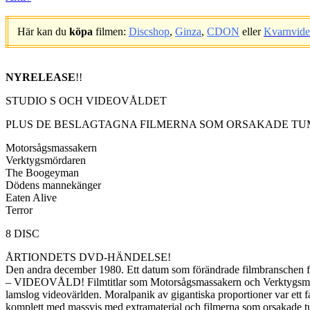
Här kan du
köpa
filmen:
Discshop
,
Ginza
,
CDON
eller
Kvarnvid
.
NYRELEASE
!!
STUDIO S OCH VIDEOVÅLDET
PLUS DE BESLAGTAGNA FILMERNA SOM ORSAKADE TU
Motorsågsmassakern
Verktygsmördaren
The Boogeyman
Dödens mannekänger
Eaten Alive
Terror
8 DISC
ÅRTIONDETS DVD-HÄNDELSE!
Den andra december 1980. Ett datum som förändrade filmbranschen för
– VIDEOVÅLD! Filmtitlar som Motorsågsmassakern och Verktygsmördare
lamslog videovärlden. Moralpanik av gigantiska proportioner var ett f
komplett med massvis med extramaterial och filmerna som orsakade tum