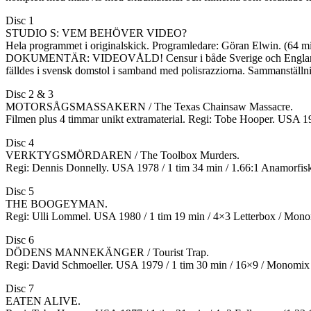
Disc 1
STUDIO S: VEM BEHÖVER VIDEO?
Hela programmet i originalskick. Programledare: Göran Elwin. (64 mi
DOKUMENTÄR: VIDEOVÅLD! Censur i både Sverige och England disku
fälldes i svensk domstol i samband med polisrazziorna. Sammanställn
Disc 2 & 3
MOTORSÅGSMASSAKERN / The Texas Chainsaw Massacre.
Filmen plus 4 timmar unikt extramaterial. Regi: Tobe Hooper. USA 1
Disc 4
VERKTYGSMÖRDAREN / The Toolbox Murders.
Regi: Dennis Donnelly. USA 1978 / 1 tim 34 min / 1.66:1 Anamorfisk 
Disc 5
THE BOOGEYMAN.
Regi: Ulli Lommel. USA 1980 / 1 tim 19 min / 4×3 Letterbox / Monom
Disc 6
DÖDENS MANNEKÄNGER / Tourist Trap.
Regi: David Schmoeller. USA 1979 / 1 tim 30 min / 16×9 / Monomix /
Disc 7
EATEN ALIVE.