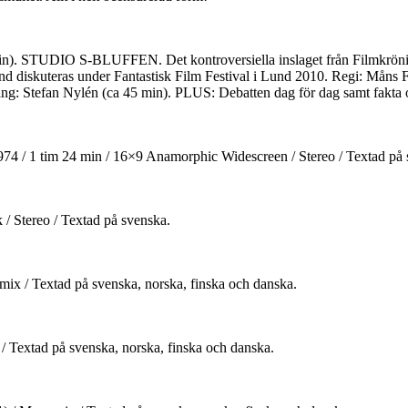
n). STUDIO S-BLUFFEN. Det kontroversiella inslaget från Filmkrönikan
teras under Fantastisk Film Festival i Lund 2010. Regi: Måns F.
ing: Stefan Nylén (ca 45 min). PLUS: Debatten dag för dag samt fakta o
974 / 1 tim 24 min / 16×9 Anamorphic Widescreen / Stereo / Textad på 
/ Stereo / Textad på svenska.
ix / Textad på svenska, norska, finska och danska.
 Textad på svenska, norska, finska och danska.