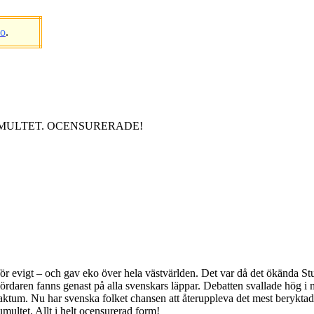
eo
.
MULTET. OCENSURERADE!
 evigt – och gav eko över hela västvärlden. Det var då det ökända Stu
n fanns genast på alla svenskars läppar. Debatten svallade hög i me
aktum. Nu har svenska folket chansen att återuppleva det mest beryktad
ultet. Allt i helt ocensurerad form!