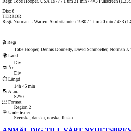
Regi: Tobe Hooper. USA 1977 / 1 tim 31 min / 4×3 Fullscreen (1.33:1
Disc 8
TERROR.
Regi: Norman J. Warren. Storbritannien 1980 / 1 tim 20 min / 4×3 (1.
🎬 Regi
Tobe Hooper, Dennis Donnelly, David Schmoeller, Norman J. 
🌍 Land
Div
📅 År
Div
⏱️ Längd
14h 45 min
🔢 Ar.nr.
S250
📀 Format
Region 2
💬 Undertexter
Svenska, danska, norska, finska
ANMÄL DIG TILL VÅRT NYHETSBREV