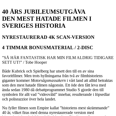
.
40 ÅRS JUBILEUMSUTGÅVA
DEN MEST HATADE FILMEN I
SVERIGES HISTORIA
NYRESTAURERAD 4K SCAN-VERSION
4 TIMMAR BONUSMATERIAL / 2-DISC
”SÅ HÄR FANTASTISK HAR MIN FILM ALDRIG TIDIGARE
SETT UT!” / Tobe Hooper
Både Kubrick och Spielberg har utsett den till en av sina
favoritfilmer. Men trots hyllningarna från två av filmhistoriens
giganter kommer
Motorsågsmassakern
i vårt land att alltid betraktas
som den mest hatade filmen någonsin. Ett öde den fått leva med
ända sedan 1980 då debattprogrammet Studio S gjorde den till
symbolen för allt vad ”videovåld” innebar, resulterande i löpsedlar
och polisrazzior över hela landet.
Nu fyller filmen som Empire kallat ”historiens mest skrämmande”
40 år, vilket firas med denna nyrestaurerade version med