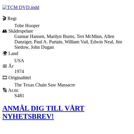
🎬 Regi
Tobe Hooper
👥 Skådespelare
Gunnar Hansen, Marilyn Burns, Teri McMinn, Allen
Danziger, Paul A. Partain, William Vail, Edwin Neal, Jim
Siedow, John Dugan
🌍 Land
USA
📅 År
1974
🎞️ Originaltitel
The Texas Chain Saw Massacre
🔢 Ar.nr.
S481
ANMÄL DIG TILL VÅRT
NYHETSBREV!