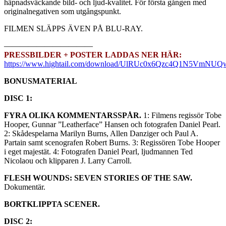
häpnadsväckande bild- och ljud-kvalitet. För första gången med
originalnegativen som utgångspunkt.
FILMEN SLÄPPS ÄVEN PÅ BLU-RAY.
———————————
PRESSBILDER + POSTER LADDAS NER HÄR:
https://www.hightail.com/download/UlRUc0x6Qzc4Q1N5VmNUQ
BONUSMATERIAL
DISC 1:
FYRA OLIKA KOMMENTARSSPÅR.
1: Filmens regissör Tobe
Hooper, Gunnar ”Leatherface” Hansen och fotografen Daniel Pearl.
2: Skådespelarna Marilyn Burns, Allen Danziger och Paul A.
Partain samt scenografen Robert Burns. 3: Regissören Tobe Hooper
i eget majestät. 4: Fotografen Daniel Pearl, ljudmannen Ted
Nicolaou och klipparen J. Larry Carroll.
FLESH WOUNDS: SEVEN STORIES OF THE SAW.
Dokumentär.
BORTKLIPPTA SCENER.
DISC 2: