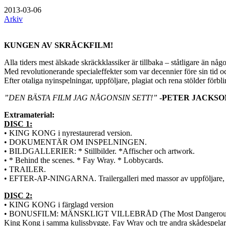
2013-03-06
Arkiv
KUNGEN AV SKRÄCKFILM!
Alla tiders mest älskade skräckklassiker är tillbaka – ståtligare än någo
Med revolutionerande specialeffekter som var decennier före sin tid och
Efter otaliga nyinspelningar, uppföljare, plagiat och rena stölder
”DEN BÄSTA FILM JAG NÅGONSIN SETT!”
-PETER JACKSON, r
Extramaterial:
DISC 1:
• KING KONG i nyrestaurerad version.
• DOKUMENTÄR OM INSPELNINGEN.
• BILDGALLERIER: * Stillbilder. *Affischer och artwork.
• * Behind the scenes. * Fay Wray. * Lobbycards.
• TRAILER.
• EFTER-AP-NINGARNA. Trailergalleri med massor av uppföljare, 
DISC 2:
• KING KONG i färglagd version
• BONUSFILM: MÄNSKLIGT VILLEBRÅD (The Most Dangerous Game, 1932
King Kong i samma kulissbygge. Fay Wray och tre andra skådespelar