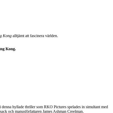
ng Kong
alltjämt att fascinera världen.
ing Kong.
na hyllade thriller som RKO Pictures spelades in simultant med
edsack och manusförfattaren James Ashman Creelman.