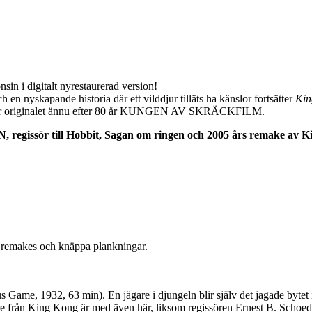
nsin i digitalt nyrestaurerad version!
 en nyskapande historia där ett vilddjur tilläts ha känslor fortsätter
Ki
 förblir originalet ännu efter 80 år KUNGEN AV SKRÄCKFILM.
egissör till Hobbit, Sagan om ringen och 2005 års remake av K
remakes och knäppa plankningar.
, 63 min). En jägare i djungeln blir själv det jagade bytet i den
e från King Kong är med även här, liksom regissören Ernest B. Scho