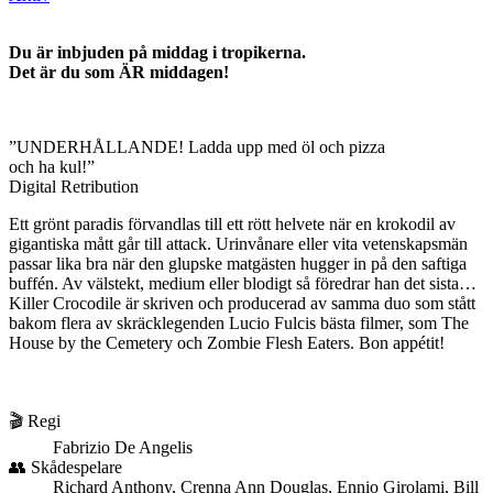
Du är inbjuden på middag i tropikerna.
Det är du som ÄR middagen!
”UNDERHÅLLANDE! Ladda upp med öl och pizza
och ha kul!”
Digital Retribution
Ett grönt paradis förvandlas till ett rött helvete när en krokodil av
gigantiska mått går till attack. Urinvånare eller vita vetenskapsmän
passar lika bra när den glupske matgästen hugger in på den saftiga
buffén. Av välstekt, medium eller blodigt så föredrar han det sista…
Killer Crocodile är skriven och producerad av samma duo som stått
bakom flera av skräcklegenden Lucio Fulcis bästa filmer, som The
House by the Cemetery och Zombie Flesh Eaters. Bon appétit!
🎬 Regi
Fabrizio De Angelis
👥 Skådespelare
Richard Anthony, Crenna Ann Douglas, Ennio Girolami, Bill