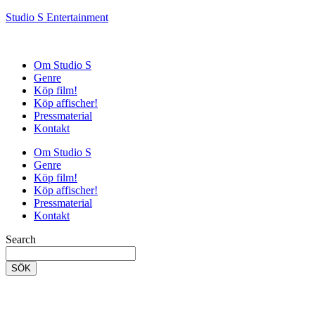
Studio S Entertainment
Om Studio S
Genre
Köp film!
Köp affischer!
Pressmaterial
Kontakt
Om Studio S
Genre
Köp film!
Köp affischer!
Pressmaterial
Kontakt
Search
SÖK